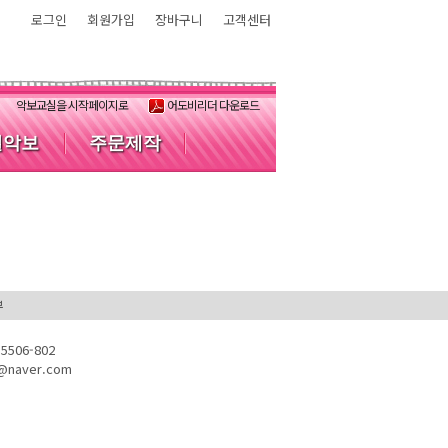
로그인
회원가입
장바구니
고객센터
악보교실을 시작페이지로
어도비리더 다운로드
별악보
주문제작
부
506-802
0@naver.com