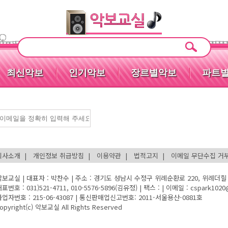
최신악보
인기악보
장르별악보
파트
회사소개
개인정보 취급방침
이용약관
법적고지
이메일 무단수집 거
악보교실 | 대표자 : 박찬수 | 주소 : 경기도 성남시 수정구 위례순환로 220, 위례더힐 5
표번호 : 031)521-4711, 010-5576-5896(김유정) | 팩스 : | 이메일 : cspark102
사업자번호 : 215-06-43087 | 통신판매업신고번호: 2011-서울용산-0881호
opyright(c) 악보교실 All Rights Reserved