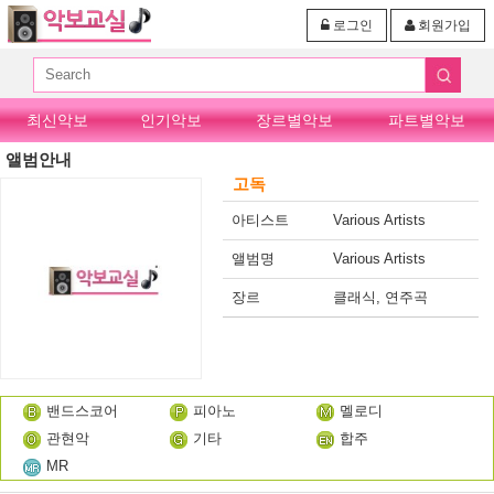
로그인
회원가입
최신악보
인기악보
장르별악보
파트별악보
앨범안내
고독
아티스트
Various Artists
앨범명
Various Artists
장르
클래식, 연주곡
밴드스코어
피아노
멜로디
관현악
기타
합주
MR