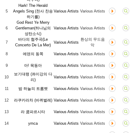
Hark! The Herald
5
Angels Sing (천사 찬송
Various Artists
Various Artists
하기를)
God Rest Ye Merry
6
Gentleman(하나님의
Various Artists
Various Artists
성탄소식)
바다의 협주곡(Le
환상의 무드음
7
Various Artists
Concerto De La Mer)
악
8
에덴의 동쪽
Various Artists
Various Artists
9
아! 목동아
Various Artists
Various Artists
보기대령 (콰이강의 다
10
Various Artists
Various Artists
리)
11
밤 하늘의 트롬펫
Various Artists
Various Artists
12
라쿠카라차 (바퀴벌레)
Various Artists
Various Artists
13
라 쿰파르시타
Various Artists
Various Artists
14
ymca
Various Artists
Various Artists