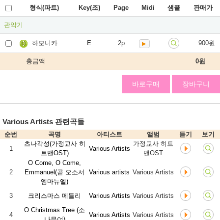
형식(파트)
Key(조)
Page
Midi
샘플
판매가
관악기
하모니카
E
2p
900원
총금액
0
원
바로구매
장바구니
Various Artists 관련곡들
순번
곡명
아티스트
앨범
듣기
보기
츠나각성(가정교사 히
가정교사 히트
1
Various Artists
트맨OST)
맨OST
O Come, O Come,
2
Emmanuel(곧 오소서
Various artists
Various Artists
엠마뉴엘)
3
크리스마스 메들리
Various Artists
Various Artists
O Christmas Tree (소
4
Various Artists
Various Artists
나무여)