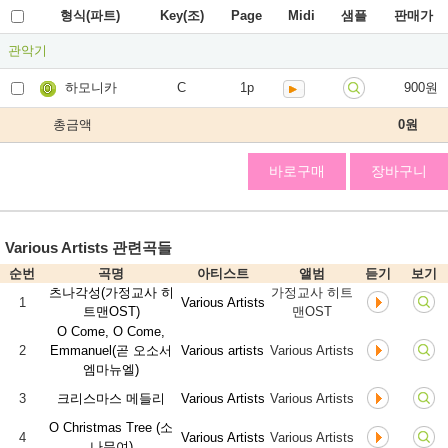
형식(파트)
Key(조)
Page
Midi
샘플
판매가
관악기
하모니카
C
1p
900원
총금액
0
원
바로구매
장바구니
Various Artists 관련곡들
순번
곡명
아티스트
앨범
듣기
보기
츠나각성(가정교사 히
가정교사 히트
1
Various Artists
트맨OST)
맨OST
O Come, O Come,
2
Emmanuel(곧 오소서
Various artists
Various Artists
엠마뉴엘)
3
크리스마스 메들리
Various Artists
Various Artists
O Christmas Tree (소
4
Various Artists
Various Artists
나무여)