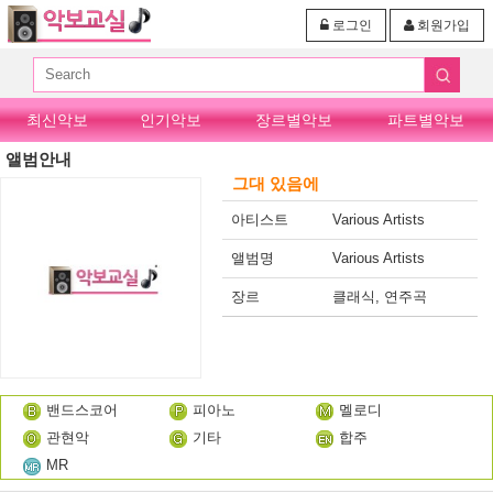
로그인
회원가입
최신악보
인기악보
장르별악보
파트별악보
앨범안내
그대 있음에
아티스트
Various Artists
앨범명
Various Artists
장르
클래식, 연주곡
밴드스코어
피아노
멜로디
관현악
기타
합주
MR