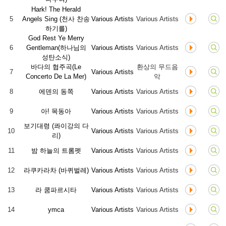
Hark! The Herald
5
Angels Sing (천사 찬송
Various Artists
Various Artists
하기를)
God Rest Ye Merry
6
Gentleman(하나님의
Various Artists
Various Artists
성탄소식)
바다의 협주곡(Le
환상의 무드음
7
Various Artists
Concerto De La Mer)
악
8
에덴의 동쪽
Various Artists
Various Artists
9
아! 목동아
Various Artists
Various Artists
보기대령 (콰이강의 다
10
Various Artists
Various Artists
리)
11
밤 하늘의 트롬펫
Various Artists
Various Artists
12
라쿠카라차 (바퀴벌레)
Various Artists
Various Artists
13
라 쿰파르시타
Various Artists
Various Artists
14
ymca
Various Artists
Various Artists