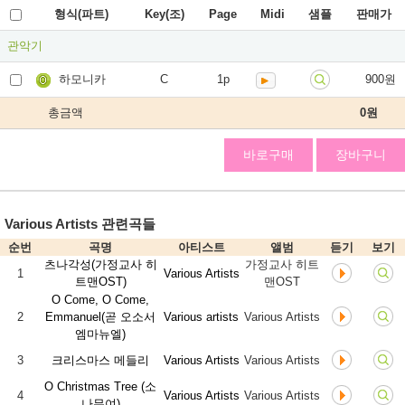
형식(파트)
Key(조)
Page
Midi
샘플
판매가
관악기
하모니카
C
1p
900원
총금액
0
원
바로구매
장바구니
Various Artists 관련곡들
순번
곡명
아티스트
앨범
듣기
보기
츠나각성(가정교사 히
가정교사 히트
1
Various Artists
트맨OST)
맨OST
O Come, O Come,
2
Emmanuel(곧 오소서
Various artists
Various Artists
엠마뉴엘)
3
크리스마스 메들리
Various Artists
Various Artists
O Christmas Tree (소
4
Various Artists
Various Artists
나무여)