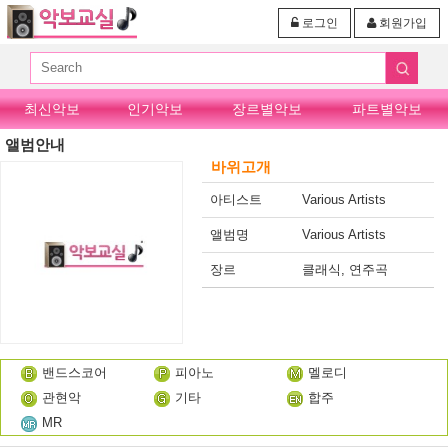
로그인
회원가입
최신악보
인기악보
장르별악보
파트별악보
앨범안내
바위고개
아티스트
Various Artists
앨범명
Various Artists
장르
클래식, 연주곡
밴드스코어
피아노
멜로디
관현악
기타
합주
MR