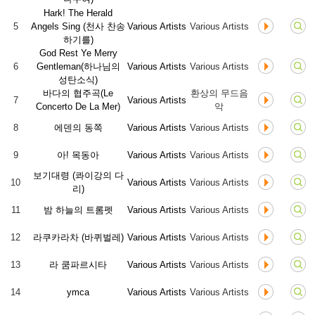
Hark! The Herald
5
Angels Sing (천사 찬송
Various Artists
Various Artists
하기를)
God Rest Ye Merry
6
Gentleman(하나님의
Various Artists
Various Artists
성탄소식)
바다의 협주곡(Le
환상의 무드음
7
Various Artists
Concerto De La Mer)
악
8
에덴의 동쪽
Various Artists
Various Artists
9
아! 목동아
Various Artists
Various Artists
보기대령 (콰이강의 다
10
Various Artists
Various Artists
리)
11
밤 하늘의 트롬펫
Various Artists
Various Artists
12
라쿠카라차 (바퀴벌레)
Various Artists
Various Artists
13
라 쿰파르시타
Various Artists
Various Artists
14
ymca
Various Artists
Various Artists