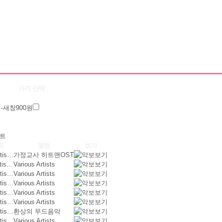
가격
선택
900원
트
트
앨범
보기
rtis…
가정교사 히트맨OST
rtis…
Various Artists
rtis…
Various Artists
rtis…
Various Artists
rtis…
Various Artists
rtis…
Various Artists
rtis…
환상의 무드음악
rtis…
Various Artists