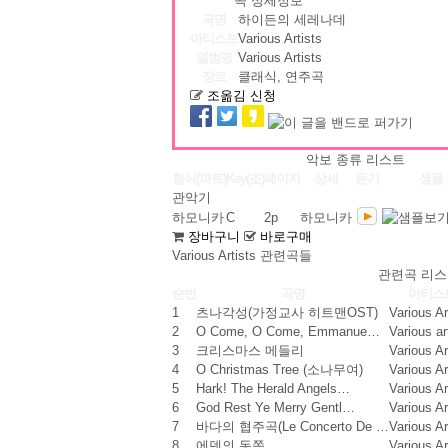
곡 상세정보
곡명
하이든의 세레나데
아티스트
Various Artists
앨범명
Various Artists
장르
클래식, 연주곡
조옮김 신청
악보 종류 리스트
형식(파트)
Key(조)
페이지
상세
듣기
샘플
관악기
하모니카
C
2
p
하모니카
장바구니
바로구매
Various Artists 관련곡들
관련곡 리스
순번
곡명
아티스
1
츠나각성(가정교사 히트맨OST)
Various A
2
O Come, O Come, Emmanue…
Various a
3
크리스마스 메들리
Various A
4
O Christmas Tree (소나무여)
Various A
5
Hark! The Herald Angels…
Various A
6
God Rest Ye Merry Gentl…
Various A
7
바다의 협주곡(Le Concerto De …
Various A
8
에덴의 동쪽
Various A