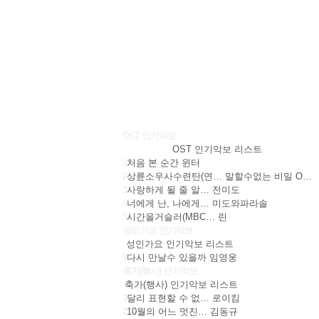
OST 인기악보
OST 인기악보 리스트
1
처음 본 순간
윈터
2
상륜소우사수련탄(연…
말할수없는 비밀 O…
3
사랑하게 될 줄 알…
전미도
4
너에게 난, 나에게…
미도와파라솔
5
시간을거슬러(MBC…
린
성인가요 인기악보
성인가요 인기악보 리스트
1
다시 만날수 있을까
임영웅
축가(행사) 인기악보
축가(행사) 인기악보 리스트
1
달리 표현할 수 없…
로이킴
2
10월의 어느 멋진…
김동규