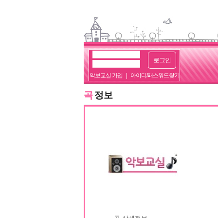
로그인
악보교실 가입
|
아이디/패스워드찾기
곡
정보