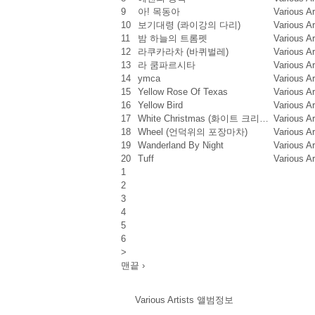
9
아! 목동아
Various A
10
보기대령 (콰이강의 다리)
Various A
11
밤 하늘의 트롬펫
Various A
12
라쿠카라차 (바퀴벌레)
Various A
13
라 쿰파르시타
Various A
14
ymca
Various A
15
Yellow Rose Of Texas
Various A
16
Yellow Bird
Various A
17
White Christmas (화이트 크리…
Various A
18
Wheel (언덕위의 포장마차)
Various A
19
Wanderland By Night
Various A
20
Tuff
Various A
1
2
3
4
5
6
>
맨끝 ›
Various Artists 앨범정보