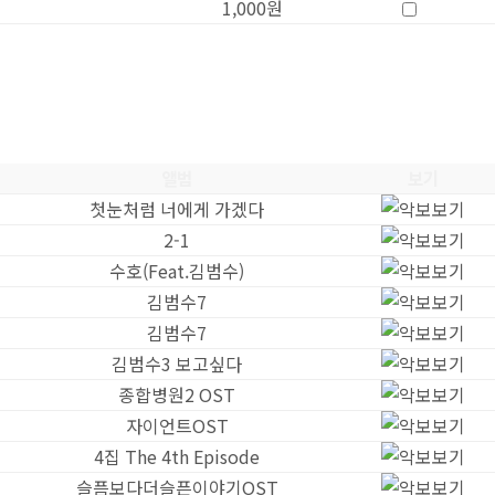
1,000원
앨범
보기
첫눈처럼 너에게 가겠다
2-1
수호(Feat.김범수)
김범수7
김범수7
김범수3 보고싶다
종합병원2 OST
자이언트OST
4집 The 4th Episode
슬픔보다더슬픈이야기OST