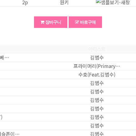
2
p
원키
장바구니
바로구매
아티스트
코베…
김범수
프라이머리(Primary…
수호(Feat.김범수)
김범수
김범수
김범수
김범수
)
김범수
김범수
더슬픈이…
김범수