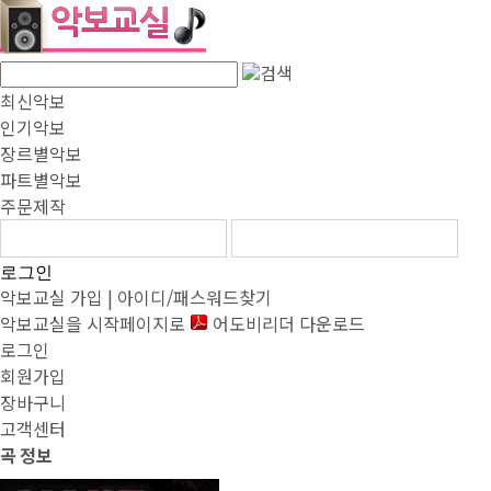
최신악보
인기악보
장르별악보
파트별악보
주문제작
로그인
악보교실 가입
|
아이디/패스워드찾기
악보교실을 시작페이지로
어도비리더 다운로드
로그인
회원가입
장바구니
고객센터
곡
정보