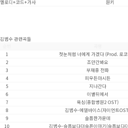
멜로디+코드+가사
원키
김범수 관련곡들
순번
곡명
1
첫눈처럼 너에게 가겠다 (Prod. 로
2
조만간봐요
3
부재중 전화
4
피우든마시든
5
지나간다
6
이별뒤에서
7
욕심(종합병원2 OST)
8
김범수-에델바이스(자이언트OST
9
슬픔한가운데
10
김범수-슬픔보다더슬픈이야기(슬픔보다