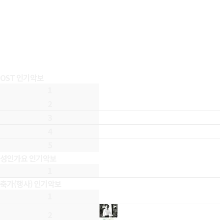
OST 인기악보
1
2
3
4
5
성인가요 인기악보
1
축가(행사) 인기악보
1
2