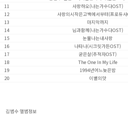
11
사랑하오(나는가수다OST)
12
사랑의시작은고백에서부터(프로듀사O
13
마지막까지
14
님과함께(나는가수다OST)
15
눈물나는내사랑
16
나타나(시크릿가든OST)
17
굳은살(추적자OST)
18
The One In My Life
19
1994년어느늦은밤
20
이별의맛
김범수 앨범정보