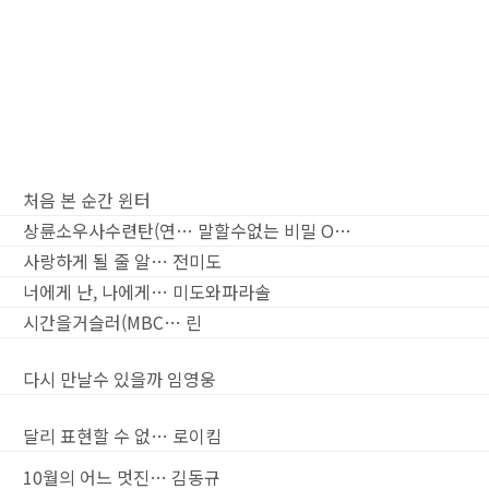
처음 본 순간
윈터
상륜소우사수련탄(연…
말할수없는 비밀 O…
사랑하게 될 줄 알…
전미도
너에게 난, 나에게…
미도와파라솔
시간을거슬러(MBC…
린
다시 만날수 있을까
임영웅
달리 표현할 수 없…
로이킴
10월의 어느 멋진…
김동규