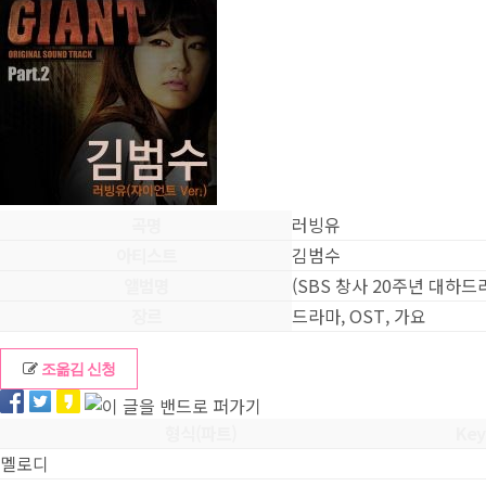
곡명
러빙유
아티스트
김범수
앨범명
(SBS 창사 20주년 대하드
장르
드라마, OST, 가요
조옮김 신청
형식(파트)
Key
멜로디