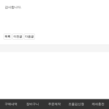
감사합니다.
목록
이전글
다음글
구매내역
장바구니
주문제작
조옮김신청
캐쉬충전