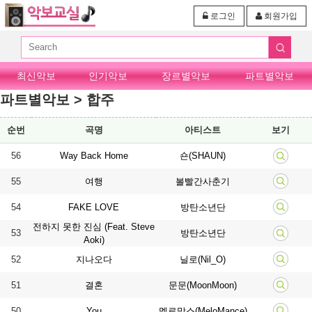
로그인
회원가입
최신악보
인기악보
장르별악보
파트별악보
파트별악보 > 합주
순번
곡명
아티스트
보기
56
Way Back Home
숀(SHAUN)
55
여행
볼빨간사춘기
54
FAKE LOVE
방탄소년단
전하지 못한 진심 (Feat. Steve
53
방탄소년단
Aoki)
52
지나오다
닐로(Nil_O)
51
결혼
문문(MoonMoon)
50
You
멜로망스(MeloMance)