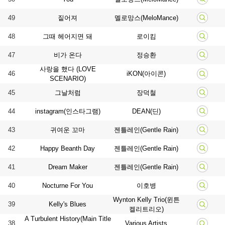
49
짙어져
멜로망스(MeloMance)
48
그때 헤어지면 돼
로이킴
47
비가 온다
정승환
사랑을 했다 (LOVE
46
iKON(아이콘)
SCENARIO)
45
그날처럼
장덕철
44
instagram(인스타그램)
DEAN(딘)
43
귀여운 꼬마
젠틀레인(Gentle Rain)
42
Happy Beanth Day
젠틀레인(Gentle Rain)
41
Dream Maker
젠틀레인(Gentle Rain)
40
Nocturne For You
이호병
Wynton Kelly Trio(윈튼
39
Kelly's Blues
켈리트리오)
A Turbulent History(Main Title
38
Various Artists