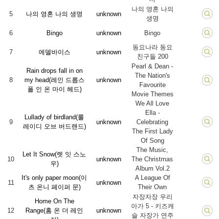
나의 영혼 나의
5
나의 영혼 나의 생명
unknown
생명
6
Bingo
unknown
Bingo
동요나라 동요
7
에델바이스
unknown
친구들 200
Pearl & Dean -
Rain drops fall in on
The Nation's
8
my head(레인 드롭스
unknown
Favourite
폴 인 온 마이 헤드)
Movie Themes
We All Love
Ella -
Lullady of birdland(룰
9
unknown
Celebrating
레이디 오브 버드랜드)
The First Lady
Of Song
The Music,
Let It Snow(렛 잇 스노
10
unknown
The Christmas
우)
Album Vol.2
It's only paper moon(이
A League Of
11
unknown
츠 온니 페이퍼 문)
Their Own
자장자장 우리
Home On The
아가 5 - 키즈캐
12
Range(홈 온 더 레인
unknown
슬 자장가 연주