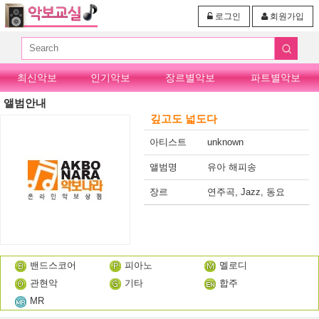
로그인
회원가입
최신악보
인기악보
장르별악보
파트별악보
앨범안내
깊고도 넓도다
아티스트
unknown
앨범명
유아 해피송
장르
연주곡, Jazz, 동요
밴드스코어
피아노
멜로디
관현악
기타
합주
MR