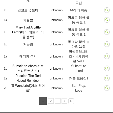
지)
곡집
13
깊고도 넓도다
unknown
유아 해피송
핑크퐁 영어 율
14
가을밤
unknown
동 동요 1
Mary Had A Little
핑크퐁 영어 율
15
Lamb(마리 해드 어 리
unknown
동 동요 1
틀 램브)
동요랑 함께 놀
16
겨울밤
unknown
아요 15집
명상음악시리
17
매기의 추억
unknown
즈 - 세계명곡
편 Vol.1
Substitute chord(서브
Substitute
18
unknown
스티튜트 처드)
chord
Rudolph The Red
19
unknown
캐롤 모음집1
Nosed Reindeer
'S Wonderful(에스 원더
Eat, Pray,
20
unknown
풀)
Love
1
2
3
4
>