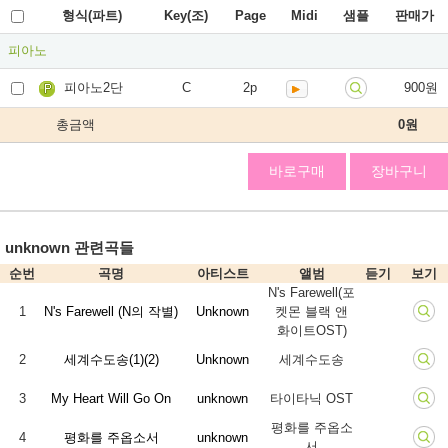
형식(파트)
Key(조)
Page
Midi
샘플
판매가
피아노
피아노2단
C
2p
900원
총금액
0
원
바로구매
장바구니
unknown 관련곡들
순번
곡명
아티스트
앨범
듣기
보기
N's Farewell(포
1
N's Farewell (N의 작별)
Unknown
켓몬 블랙 앤
화이트OST)
2
세계수도송(1)(2)
Unknown
세계수도송
3
My Heart Will Go On
unknown
타이타닉 OST
평화를 주옵소
4
평화를 주옵소서
unknown
서