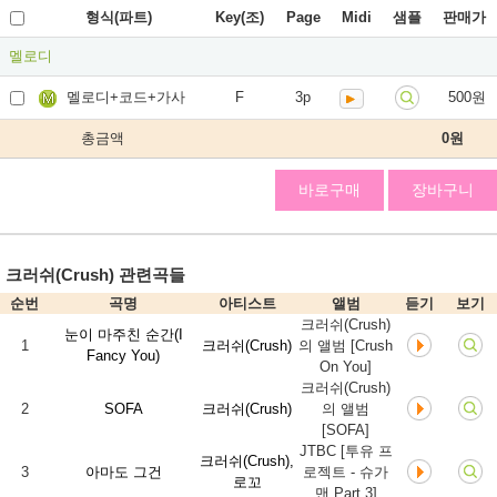
형식(파트)
Key(조)
Page
Midi
샘플
판매가
멜로디
멜로디+코드+가사
F
3p
500원
총금액
0
원
바로구매
장바구니
크러쉬(Crush) 관련곡들
순번
곡명
아티스트
앨범
듣기
보기
크러쉬(Crush)
눈이 마주친 순간(I
1
크러쉬(Crush)
의 앨범 [Crush
Fancy You)
On You]
크러쉬(Crush)
2
SOFA
크러쉬(Crush)
의 앨범
[SOFA]
JTBC [투유 프
크러쉬(Crush),
3
아마도 그건
로젝트 - 슈가
로꼬
맨 Part.3]