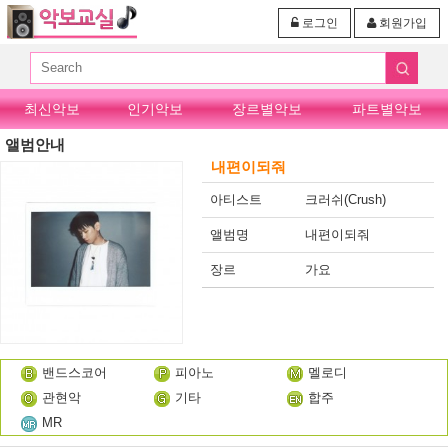
로그인
회원가입
최신악보
인기악보
장르별악보
파트별악보
앨범안내
내편이되줘
아티스트
크러쉬(Crush)
앨범명
내편이되줘
장르
가요
밴드스코어
피아노
멜로디
관현악
기타
합주
MR