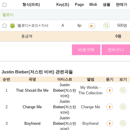
형식(파트)
Key(조)
Page
Midi
샘플
판매가
멜로디
멜로디+코드+가사
A
4p
500원
총금액
0
원
바로구매
장바구니
Justin Bieber(저스틴 비버) 관련곡들
순번
곡명
아티스트
앨범
듣기
보기
Justin
My Worlds -
1
That Should Be Me
Bieber(저스틴
The Collection
비버)
Justin
2
Change Me
Bieber(저스틴
Change Me
비버)
Justin
3
Boyfriend
Bieber(저스틴
Boyfriend
비버)