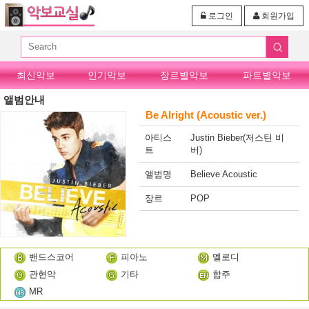
로그인
회원가입
최신악보
인기악보
장르별악보
파트별악보
앨범안내
Be Alright (Acoustic ver.)
아티스
Justin Bieber(저스틴 비
트
버)
앨범명
Believe Acoustic
장르
POP
밴드스코어
피아노
멜로디
관현악
기타
합주
MR