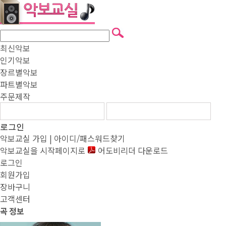
최신악보
인기악보
장르별악보
파트별악보
주문제작
로그인
악보교실 가입
|
아이디/패스워드찾기
악보교실을 시작페이지로
어도비리더 다운로드
로그인
회원가입
장바구니
고객센터
곡
정보