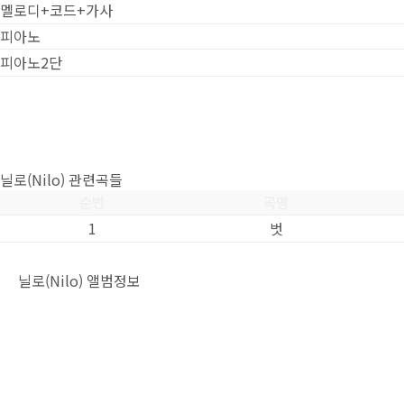
멜로디+코드+가사
피아노
피아노2단
닐로(Nilo) 관련곡들
순번
곡명
1
벗
닐로(Nilo) 앨범정보