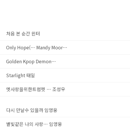
처음 본 순간
윈터
Only Hope(…
Mandy Moor…
Golden
Kpop Demon…
Starlight
태일
옛사랑을위한트럼펫 …
조성우
다시 만날수 있을까
임영웅
별빛같은 나의 사랑…
임영웅