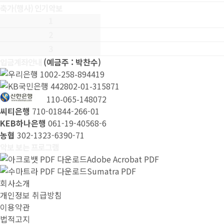
축가(행사) 인기악보
1
2
3
입금계좌안내
(예금주 : 박찬수)
1002-258-894419
442802-01-315871
110-065-148072
씨티은행
710-01844-266-01
KEB하나은행
061-19-40568-6
농협
302-1323-6390-71
악보 보는 프로그램
Adobe Acrobat PDF
Sumatra PDF
회사소개
개인정보 취급방침
이용약관
법적고지