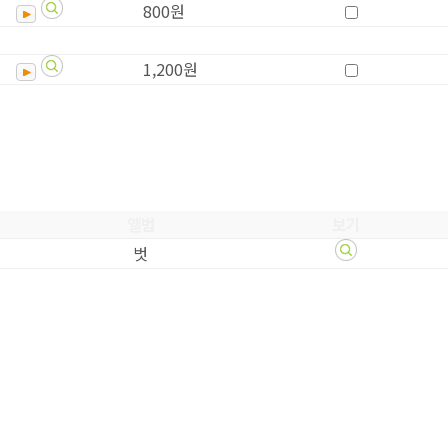
800원
1,200원
앨범
보기
벗