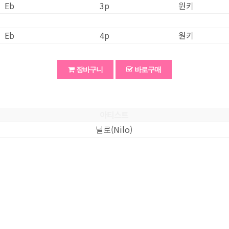
Eb
3
p
원키
Eb
4
p
원키
장바구니
바로구매
아티스트
닐로(Nilo)