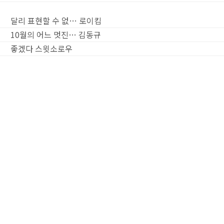
달리 표현할 수 없…
로이킴
10월의 어느 멋진…
김동규
좋겠다
스윗소로우