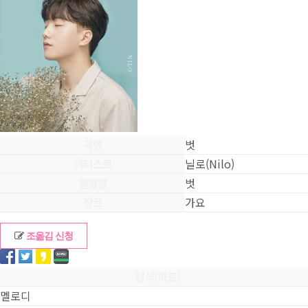
곡명
벗
아티스트
닐로(Nilo)
앨범명
벗
장르
가요
조옮김 신청
형식(파트)
멜로디