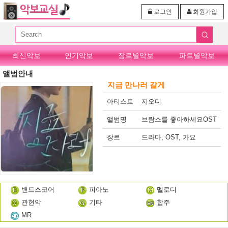
로그인
회원가입
최신악보
인기악보
장르별악보
파트별악보
앨범안내
지금 만나러 갈게
아티스트
지오디
앨범명
브람스를 좋아하세요OST
장르
드라마, OST, 가요
밴드스코어
피아노
멜로디
관현악
기타
합주
MR