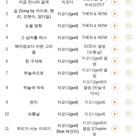
1
지금 만나러 갈게
지오디
하세요OST
길 (Song by 아이유, 헨
2
지오디(god)
THEN & NOW
리, 조현아, 양다일)
3
눈을 맞춰
지오디(god)
THEN & NOW
4
그 남자를 떠나
지오디(god)
THEN & NOW
헤어짐보다 아픈 그리
GOD의 앨범
5
지오디(god)
움
[보통날]
지오디(god) 앨
6
한 구석에
지오디(god)
범
지오디(god) 앨
7
하늘속으로
지오디(god)
범
지오디(god)의
8
하늘색 약속
지오디(god)
앨범 [하늘색
약속]
9
편지
지오디(god)
지오디(god)
10
보통날
지오디(god)
지오디(god)
지오디(god)의
지오디(god)
11
우리가 사는 이야기
앨범 [Chapter
(feat.메건리)
8]