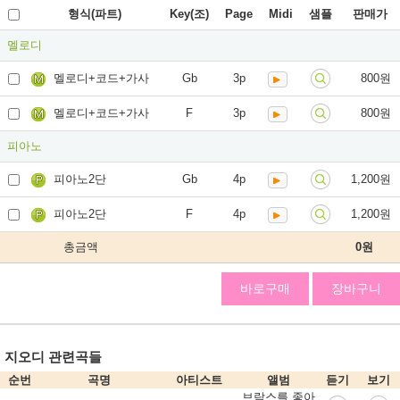
형식(파트)
Key(조)
Page
Midi
샘플
판매가
멜로디
멜로디+코드+가사
Gb
3p
800원
멜로디+코드+가사
F
3p
800원
피아노
피아노2단
Gb
4p
1,200원
피아노2단
F
4p
1,200원
총금액
0
원
바로구매
장바구니
지오디 관련곡들
순번
곡명
아티스트
앨범
듣기
보기
브람스를 좋아