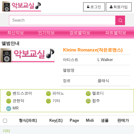
로그인
회원가입
최신악보
인기악보
장르별악보
파트별악보
앨범안내
Kleine Romanze(작은로맨스)
아티스트
L.Walker
앨범명
장르
클래식
밴드스코어
피아노
멜로디
관현악
기타
합주
MR
형식(파트)
Key(조)
Page
Midi
샘플
판매가
기타