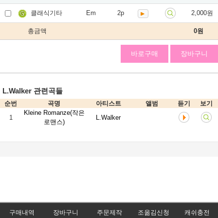
클래식기타
Em
2p
2,000원
총금액
0
원
바로구매
장바구니
L.Walker 관련곡들
순번
곡명
아티스트
앨범
듣기
보기
Kleine Romanze(작은
1
L.Walker
로맨스)
구매내역
장바구니
주문제작
조옮김신청
캐쉬충전