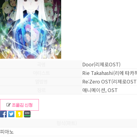
곡명
Door(리제로OST)
아티스트
Rie Takahashi(리에 타카
앨범명
Re:Zero OST(리제로OST
장르
애니메이션, OST
조옮김 신청
형식(파트)
피아노