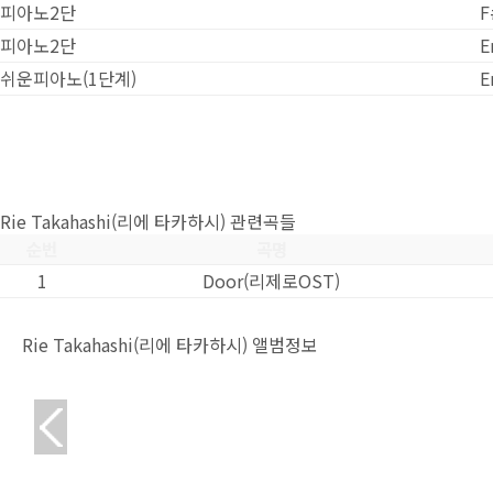
피아노2단
F
피아노2단
E
쉬운피아노(1단계)
E
Rie Takahashi(리에 타카하시) 관련곡들
순번
곡명
1
Door(리제로OST)
Rie Takahashi(리에 타카하시) 앨범정보