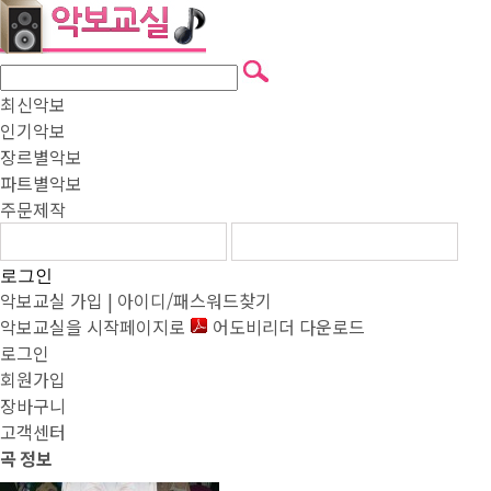
최신악보
인기악보
장르별악보
파트별악보
주문제작
로그인
악보교실 가입
|
아이디/패스워드찾기
악보교실을 시작페이지로
어도비리더 다운로드
로그인
회원가입
장바구니
고객센터
곡
정보