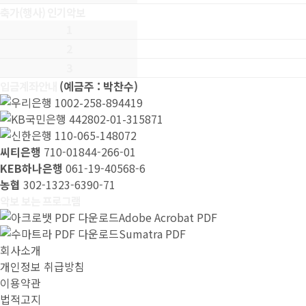
축가(행사) 인기악보
1
2
3
입금계좌안내
(예금주 : 박찬수)
1002-258-894419
442802-01-315871
110-065-148072
씨티은행
710-01844-266-01
KEB하나은행
061-19-40568-6
농협
302-1323-6390-71
악보 보는 프로그램
Adobe Acrobat PDF
Sumatra PDF
회사소개
개인정보 취급방침
이용약관
법적고지