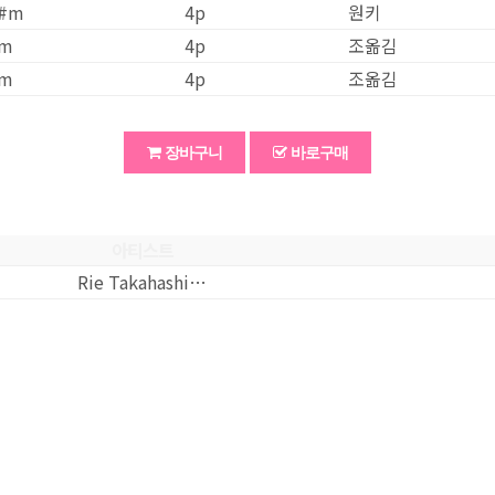
#m
4
p
원키
m
4
p
조옮김
m
4
p
조옮김
장바구니
바로구매
아티스트
Rie Takahashi…