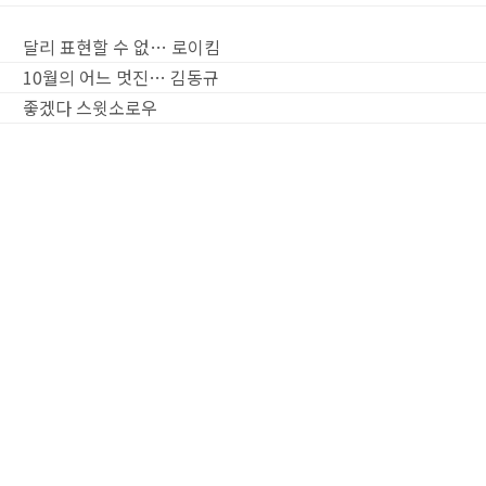
달리 표현할 수 없…
로이킴
10월의 어느 멋진…
김동규
좋겠다
스윗소로우