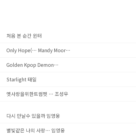
처음 본 순간
윈터
Only Hope(…
Mandy Moor…
Golden
Kpop Demon…
Starlight
태일
옛사랑을위한트럼펫 …
조성우
다시 만날수 있을까
임영웅
별빛같은 나의 사랑…
임영웅