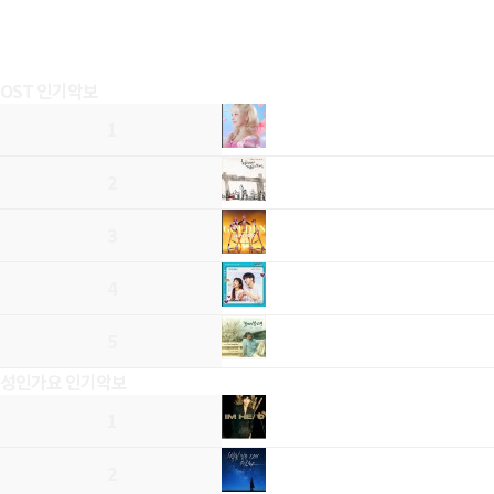
OST 인기악보
1
2
3
4
5
성인가요 인기악보
1
2