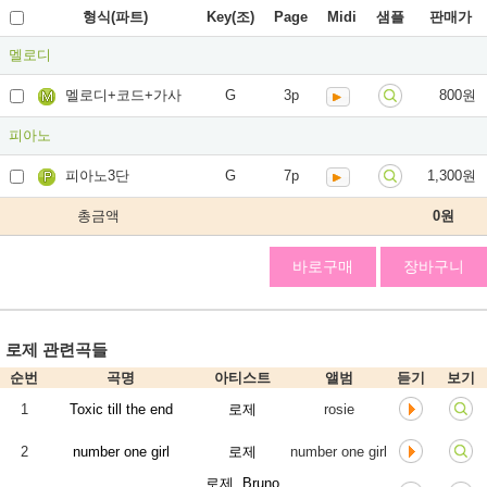
형식(파트)
Key(조)
Page
Midi
샘플
판매가
멜로디
멜로디+코드+가사
G
3p
800원
피아노
피아노3단
G
7p
1,300원
총금액
0
원
바로구매
장바구니
로제 관련곡들
순번
곡명
아티스트
앨범
듣기
보기
1
Toxic till the end
로제
rosie
2
number one girl
로제
number one girl
로제, Bruno