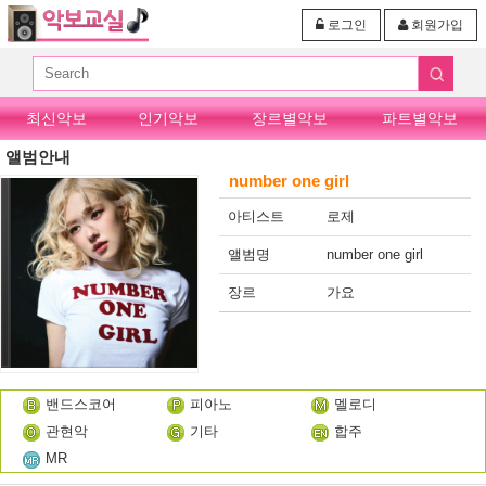
로그인
회원가입
최신악보
인기악보
장르별악보
파트별악보
앨범안내
number one girl
아티스트
로제
앨범명
number one girl
장르
가요
밴드스코어
피아노
멜로디
관현악
기타
합주
MR