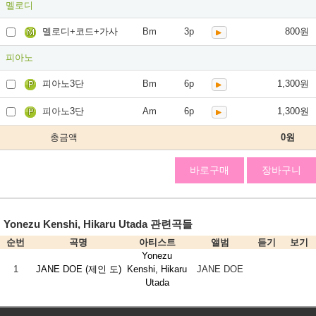
멜로디
멜로디+코드+가사
Bm
3p
800원
피아노
피아노3단
Bm
6p
1,300원
피아노3단
Am
6p
1,300원
총금액
0
원
바로구매
장바구니
Yonezu Kenshi, Hikaru Utada 관련곡들
순번
곡명
아티스트
앨범
듣기
보기
Yonezu
1
JANE DOE (제인 도)
Kenshi, Hikaru
JANE DOE
Utada