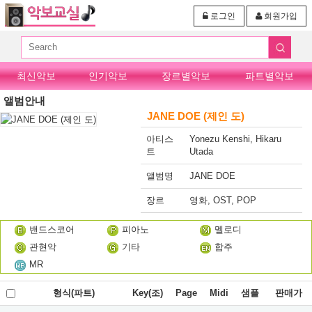
로그인
회원가입
최신악보
인기악보
장르별악보
파트별악보
앨범안내
JANE DOE (제인 도)
아티스
Yonezu Kenshi, Hikaru
트
Utada
앨범명
JANE DOE
장르
영화, OST, POP
밴드스코어
피아노
멜로디
관현악
기타
합주
MR
형식(파트)
Key(조)
Page
Midi
샘플
판매가