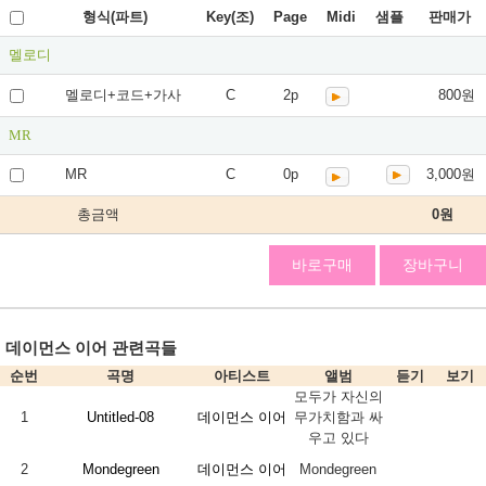
형식(파트)
Key(조)
Page
Midi
샘플
판매가
멜로디
멜로디+코드+가사
C
2p
800원
MR
MR
C
0p
3,000원
총금액
0
원
바로구매
장바구니
데이먼스 이어 관련곡들
순번
곡명
아티스트
앨범
듣기
보기
모두가 자신의
1
Untitled-08
데이먼스 이어
무가치함과 싸
우고 있다
2
Mondegreen
데이먼스 이어
Mondegreen