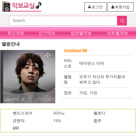
로그인
회원가입
최신악보
인기악보
장르별악보
파트별악보
앨범안내
Untitled-08
아티
데이먼스 이어
스트
앨범
모두가 자신의 무가치함과
명
싸우고 있다
장르
가요, 가요
밴드스코어
피아노
멜로디
관현악
기타
합주
MR