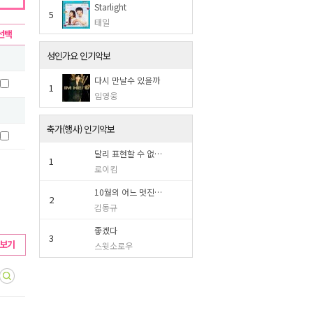
Starlight
5
태일
선택
성인가요 인기악보
다시 만날수 있을까
1
임영웅
축가(행사) 인기악보
달리 표현할 수 없…
1
로이킴
10월의 어느 멋진…
2
김동규
좋겠다
3
보기
스윗소로우