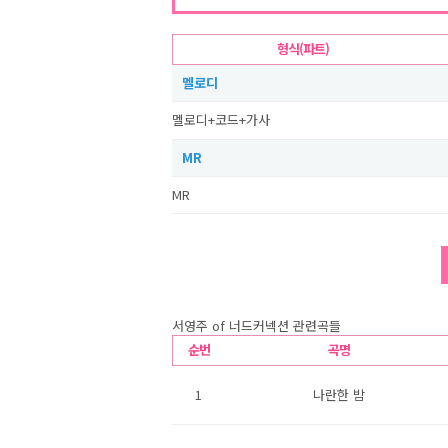
형식(파트)
멜로디
멜로디+코드+가사
MR
MR
서영주 of 너드커넥션 관련곡들
순번
곡명
1
나란한 밤