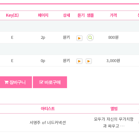
Key(조)
페이지
상세
듣기
샘플
가격
E
2
p
원키
800원
E
0
p
원키
3,000원
장바구니
바로구매
아티스트
앨범
모두가 자신의 무가치함
서영주 of 너드커넥션
과 싸우고 …