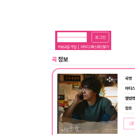
로그인
악보교실 가입
|
아이디/패스워드찾기
곡
정보
곡명
아티스
앨범명
장르