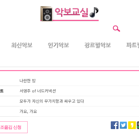
최신악보
인기악보
장르별악보
파트
나란한 밤
트
서영주 of 너드커넥션
모두가 자신의 무가치함과 싸우고 있다
가요, 가요
조옮김 신청