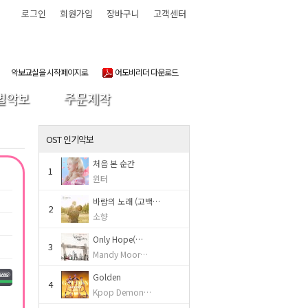
로그인
회원가입
장바구니
고객센터
악보교실을 시작페이지로
어도비리더 다운로드
별악보
주문제작
OST 인기악보
처음 본 순간
1
윈터
바람의 노래 (고백…
2
소향
Only Hope(…
3
Mandy Moor…
Golden
4
Kpop Demon…