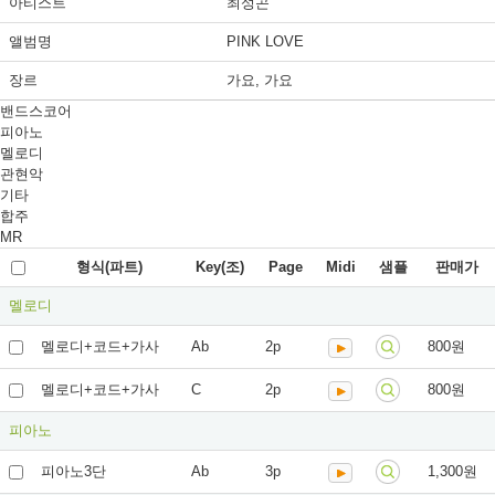
아티스트
최성곤
앨범명
PINK LOVE
장르
가요, 가요
밴드스코어
피아노
멜로디
관현악
기타
합주
MR
형식(파트)
Key(조)
Page
Midi
샘플
판매가
멜로디
멜로디+코드+가사
Ab
2p
800원
멜로디+코드+가사
C
2p
800원
피아노
피아노3단
Ab
3p
1,300원