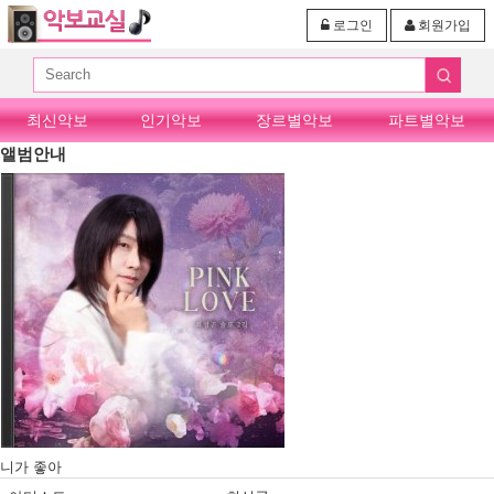
로그인
회원가입
최신악보
인기악보
장르별악보
파트별악보
앨범안내
니가 좋아