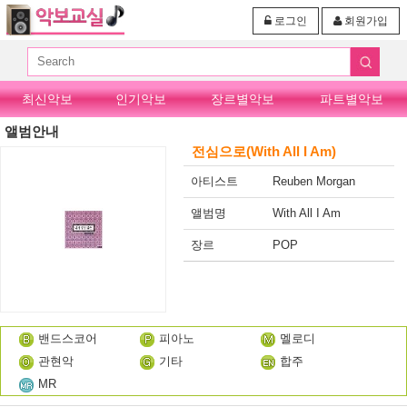
로그인
회원가입
최신악보
인기악보
장르별악보
파트별악보
앨범안내
전심으로(With All I Am)
아티스트
Reuben Morgan
앨범명
With All I Am
장르
POP
밴드스코어
피아노
멜로디
관현악
기타
합주
MR