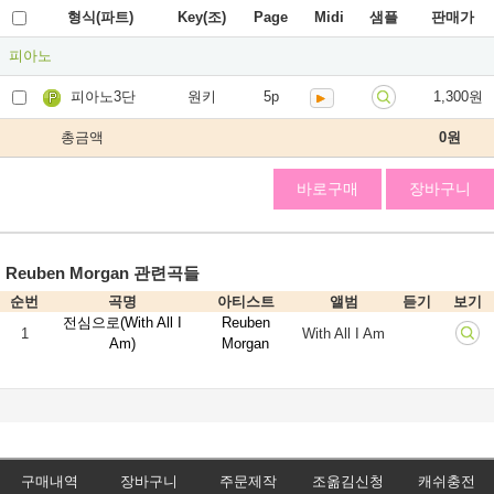
형식(파트)
Key(조)
Page
Midi
샘플
판매가
피아노
피아노3단
원키
5p
1,300원
총금액
0
원
바로구매
장바구니
Reuben Morgan 관련곡들
순번
곡명
아티스트
앨범
듣기
보기
전심으로(With All I
Reuben
1
With All I Am
Am)
Morgan
구매내역
장바구니
주문제작
조옮김신청
캐쉬충전