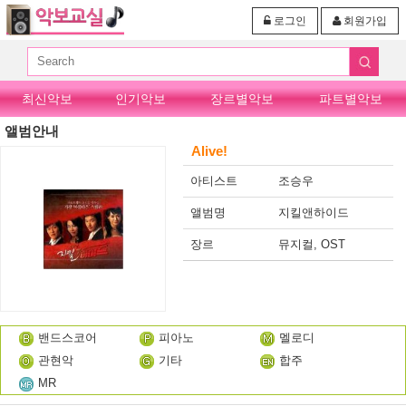
로그인
회원가입
최신악보
인기악보
장르별악보
파트별악보
앨범안내
Alive!
아티스트
조승우
앨범명
지킬앤하이드
장르
뮤지컬, OST
밴드스코어
피아노
멜로디
관현악
기타
합주
MR