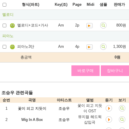
형식(파트)
Key(조)
Page
Midi
샘플
판매가
멜로디
멜로디+코드+가사
Am
2p
800원
피아노
피아노3단
Am
4p
1,300원
총금액
0
원
바로구매
장바구니
조승우 관련곡들
순번
곡명
아티스트
앨범
듣기
보기
꽃이 피고 지듯
1
꽃이 피고 지듯이
조승우
이 OST
뮤지컬 헤드윅
2
Wig In A Box
조승우
삽입곡